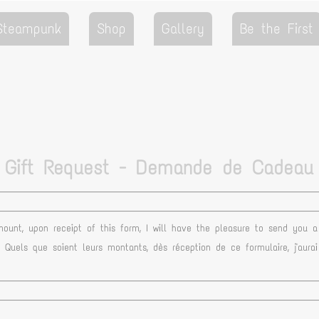
 Steampunk
Shop
Gallery
Be the First
 Gift Request - Demande de Cadeau 
ount, upon receipt of this form, I will have the pleasure to send you 
uels que soient leurs montants, dès réception de ce formulaire, j'aura