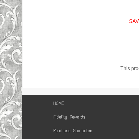
SAVE
This pro
HOME
Fidelity Rewards
Purchase Guarantee