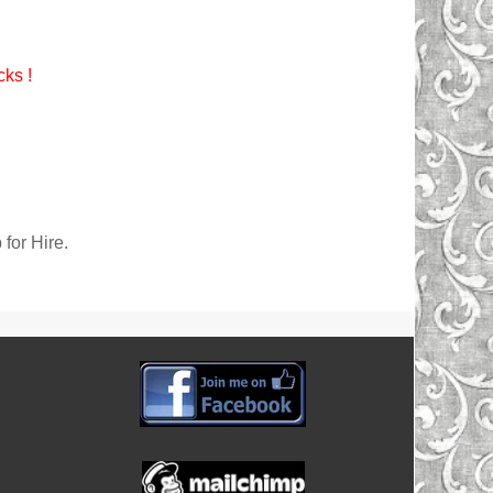
cks !
for Hire.