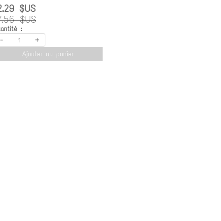
2.29 $US
7.56 $US
antité :
-
+
Ajouter au panier