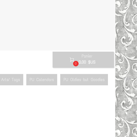
Panier

0.00 $US
0
Arts/ Tags
PU Calendars
PU Oldies but Goodies