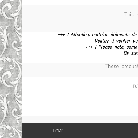
This 
+++ ! Attention, certains éléments d
Veillez à vérifier 
+++ ! Please note, some
Be sur
These produc
D
HOME