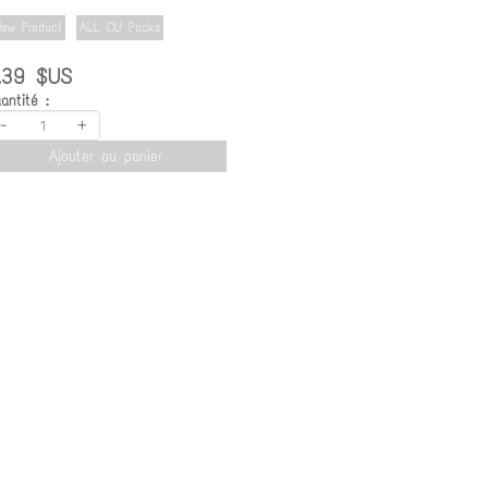
ew Product
ALL CU Packs
.39 $US
antité :
-
+
Ajouter au panier