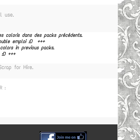
l use.
es coloris dans des packs précédents.
double emploi :D +++
olors in previous packs.
 :D +++
rap for Hire.
R :