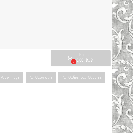
Panier

0.00 $US
0
Arts/ Tags
PU Calendars
PU Oldies but Goodies