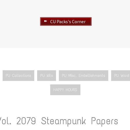
CU Packs's Corner
➽
PU Collections
PU Kits
PU Misc. Embellishments
PU Word 
HAPPY HOURS
Vol. 2079 Steampunk Papers