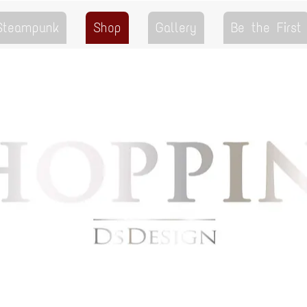
 Steampunk
Shop
Gallery
Be the First