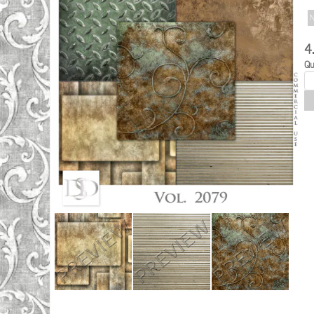
N
4
Qu