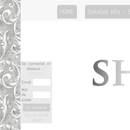
HOME
Detailed Kits -
Se connecter ci-
dessous
ou
S'inscrire
Email
Mot
de
passe
Se connecter
Mot de passe
oublié