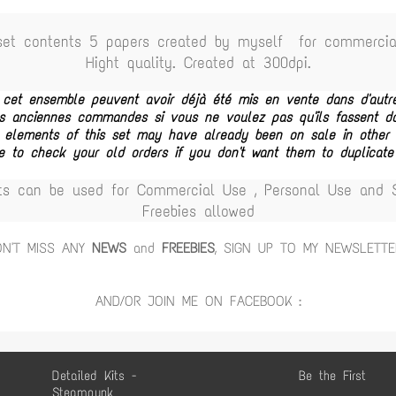
set contents 5 papers created by myself for commercia
Hight quality. Created at 300dpi.
e cet ensemble peuvent avoir déjà été mis en vente dans d'autr
vos anciennes commandes si vous ne voulez pas qu'ils fassent 
 elements of this set may have already been on sale in other c
e to check your old orders if you don't want them to duplicate
ts can be used for Commercial Use , Personal Use and Sc
Freebies allowed
ON'T MISS ANY
NEWS
and
FREEBIES
, SIGN UP TO MY NEWSLETTE
AND/OR JOIN ME ON FACEBOOK :
Detailed Kits -
Be the First
Steampunk