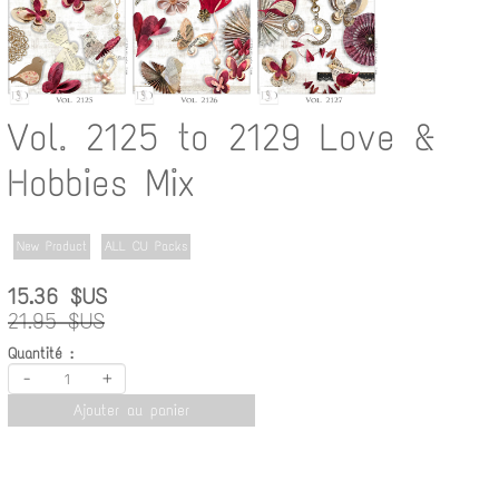
Vol. 2125 to 2129 Love &
Hobbies Mix
New Product
ALL CU Packs
15.36 $US
21.95 $US
Quantité :
-
+
Ajouter au panier