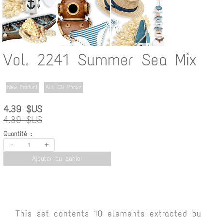
Vol. 2241 Summer Sea Mix
New Product
ALL CU Packs
4.39 $US
4.39 $US
Quantité :
-
+
Ajouter au panier
This set contents 10 elements extracted by