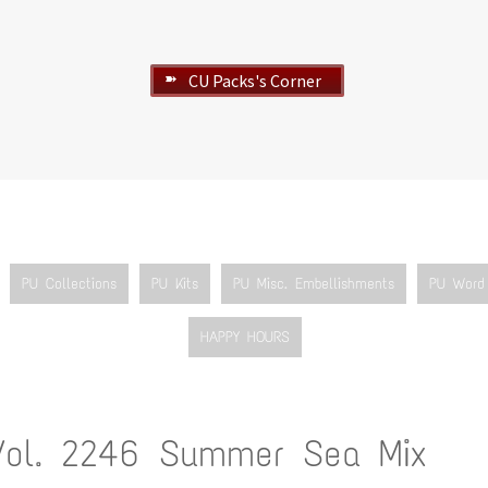
CU Packs's Corner
➽
PU Collections
PU Kits
PU Misc. Embellishments
PU Word 
HAPPY HOURS
Vol. 2246 Summer Sea Mix