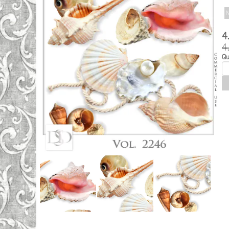
N
4
4
Qu