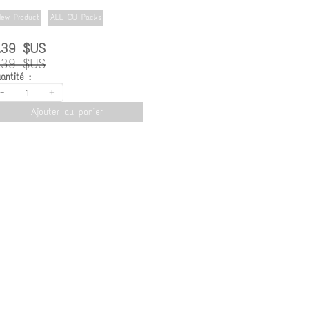
ew Product
ALL CU Packs
.39 $US
.39 $US
antité :
-
+
Ajouter au panier