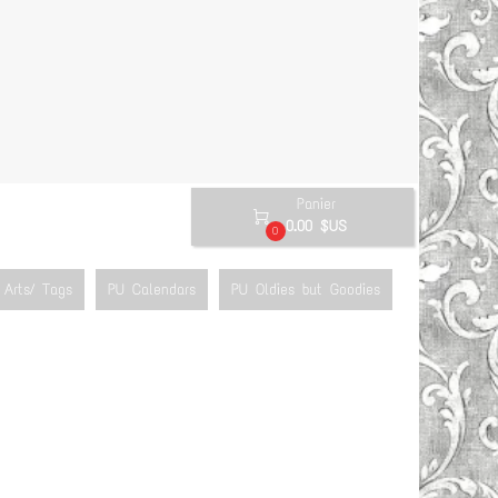
Panier

0.00 $US
0
Arts/ Tags
PU Calendars
PU Oldies but Goodies