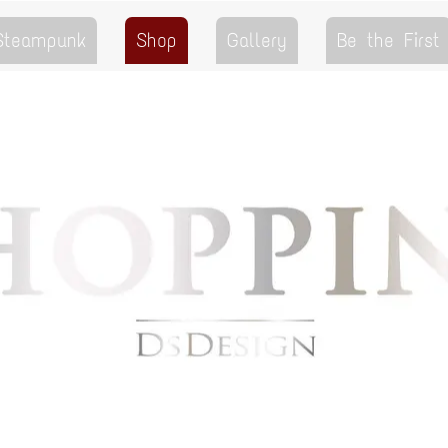
 Steampunk
Shop
Gallery
Be the First