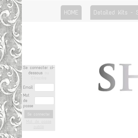
HOME
Detailed Kits -
Se connecter ci-
dessous
ou
S'inscrire
Email
Mot
de
passe
Se connecter
Mot de passe
oublié