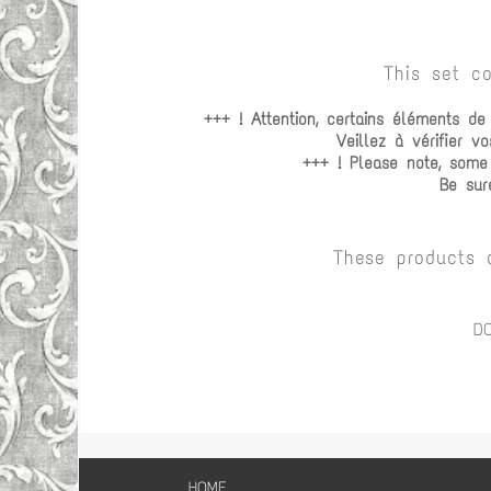
This set c
+++ ! Attention, certains éléments d
Veillez à vérifier 
+++ ! Please note, some
Be sur
These products 
D
HOME