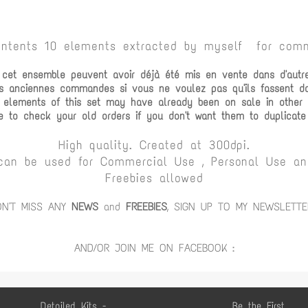
ontents 10 elements extracted by myself for comm
e cet ensemble peuvent avoir déjà été mis en vente dans d'autr
vos anciennes commandes si vous ne voulez pas qu'ils fassent 
 elements of this set may have already been on sale in other c
e to check your old orders if you don't want them to duplicate
High quality. Created at 300dpi.
can be used for Commercial Use , Personal Use and
Freebies allowed
ON'T MISS ANY
NEWS
and
FREEBIES
, SIGN UP TO MY NEWSLETTE
AND/OR JOIN ME ON FACEBOOK :
Detailed Kits -
Be the First