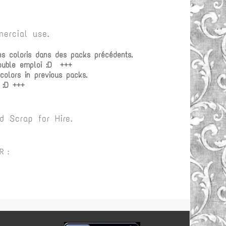
ercial use.
es coloris dans des packs précédents.
double emploi :D +++
olors in previous packs.
 :D +++
 Scrap for Hire.
R :