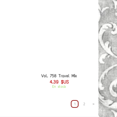
Vol. 758 Travel Mix
4.39 $US
En stock
1
2
>