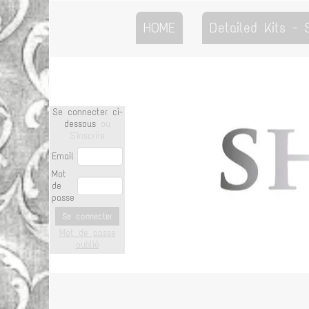
HOME
Detailed Kits -
Se connecter ci-
dessous
ou
S'inscrire
Email
Mot
de
passe
Se connecter
Mot de passe
oublié