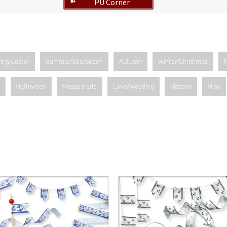
PU Corner
➽
ing/Easter
Summer/Sea/Beach
Autumn
Winter/Christmas
Halloween
Masquerade
Love/Wedding
Ribbons
Misc