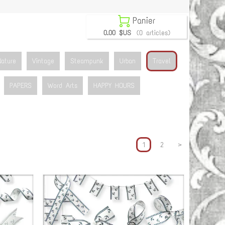

Panier
0.00 $US
(0 articles)
Nature
Vintage
Steampunk
Urban
Travel
PAPERS
Word Arts
HAPPY HOURS
1
2
>