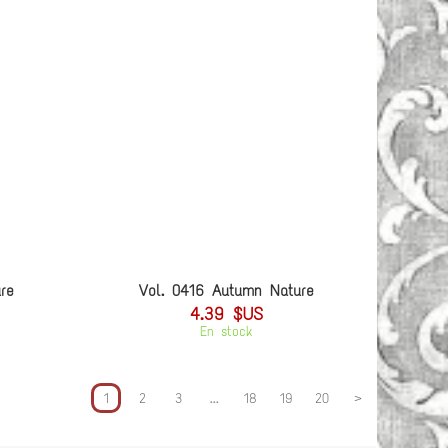
re
Vol. 0416 Autumn Nature
4.39 $US
En stock
1
2
3
...
18
19
20
>