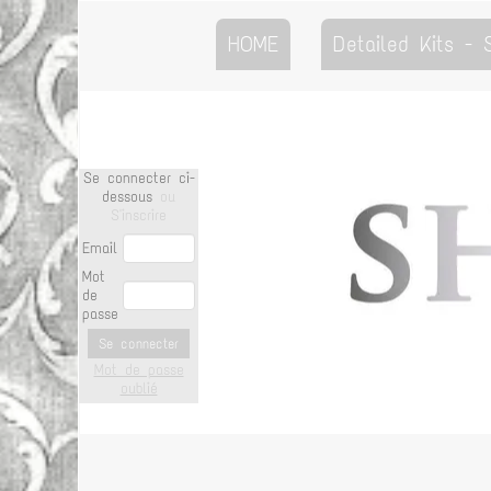
HOME
Detailed Kits -
Se connecter ci-
dessous
ou
S'inscrire
Email
Mot
de
passe
Se connecter
Mot de passe
oublié