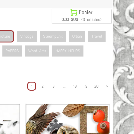

Panier
0.00 $US
(0 articles)
Nature
Vintage
Steampunk
Urban
Travel
PAPERS
Word Arts
HAPPY HOURS
1
2
3
...
18
19
20
>