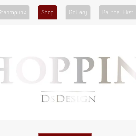
 Steampunk
Shop
Gallery
Be the First