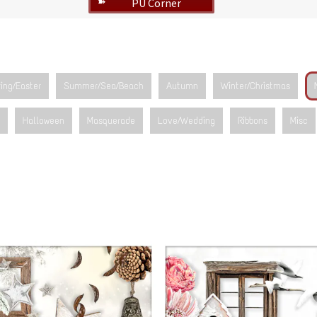
PU Corner
➽
ing/Easter
Summer/Sea/Beach
Autumn
Winter/Christmas
Halloween
Masquerade
Love/Wedding
Ribbons
Misc