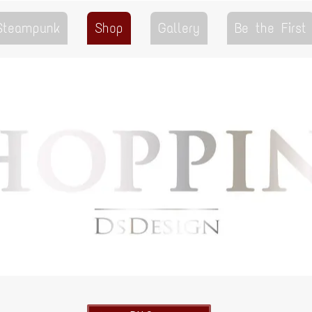
 Steampunk
Shop
Gallery
Be the First