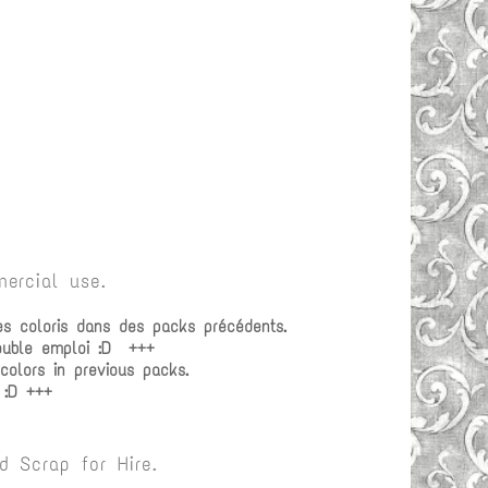
ercial use.
es coloris dans des packs précédents.
double emploi :D +++
olors in previous packs.
 :D +++
 Scrap for Hire.