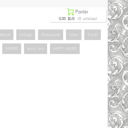

Panier
0.00 $US
(0 articles)
Nature
Vintage
Steampunk
Urban
Travel
PAPERS
Word Arts
HAPPY HOURS