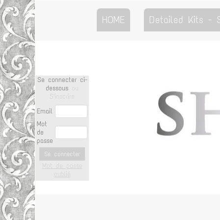
HOME
Detailed Kits -
Se connecter ci-
dessous
ou
S'inscrire
Email
Mot
de
passe
Se connecter
Mot de passe
oublié