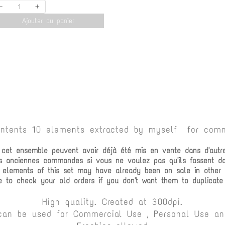
-
+
Ajouter au panier
ontents 10 elements extracted by myself for comm
e cet ensemble peuvent avoir déjà été mis en vente dans d'autr
vos anciennes commandes si vous ne voulez pas qu'ils fassent 
 elements of this set may have already been on sale in other c
e to check your old orders if you don't want them to duplicate
High quality. Created at 300dpi.
can be used for Commercial Use , Personal Use and