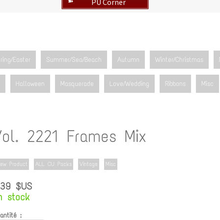
PU Corner
➽
ring/Easter
Summer/Sea/Beach
Autumn
Winter/Christmas
Halloween
Masquerade
Love/Wedding
Ribbons
Misc
Vol. 2221 Frames Mix
ew Product
ALL CU Packs
Vintage
Misc
.39 $US
n stock
antité :